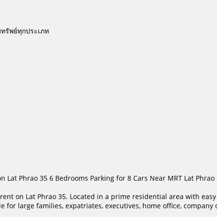
มทรัพย์ทุกประเภท
n Lat Phrao 35 6 Bedrooms Parking for 8 Cars Near MRT Lat Phrao
 rent on Lat Phrao 35. Located in a prime residential area with ea
or large families, expatriates, executives, home office, company off