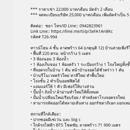
*** ราคาเช่า 22,000 บาท/เดือน มัดจำ 2 เดือน
*** จดทะเบียนบริษัท 25,000 บาท/เดือน เพิ่มมัดจำเป็น 5
ติดต่อ:: ชยา โทร/ID Line:: 0942823961
Link Line:: https://line.me/ti/p/3xFA1An8Kc
รหัส# T26-994
ทาวน์โฮม 4 ชั้น ลาดพร้าว 64 (เกตุนุติ 12) บ้านสวยเพิ่
• พื้นที่ 220 ตรม. หน้ากว้าง 5 เมตร
• 3 ห้องนอน 3 ห้องน้ำ
• 1 ห้องเก็บของ 1 ห้องครัว 1 ระเบียงกว้าง 1 โถงใหญ่ทั้ง
• ที่จอดรถในบ้าน 1 คัน หน้าบ้านจอดได้ชั่วคร่าว 1 คัน
• บ้านรีโนเวทครัวใหม่ ทาสีใหม่ ทำพื้นใหม่
• โถงชั้น 2 ทำเป็นออฟฟิตได้
• แถมแอร์ให้ 1 ตัว มีเฟอร์ให้บางส่วน
• ปั๊มน้ำ ถังน้ำ/ ผ้าม่านทำใหม่ให้ทั้งหมด
• ปั้มน้ำเปลี่ยนใหม่เรียบร้อย / ทำหลังคาโรงจอดรถใหม่
• สามารถลัดออกได้หลายเส้นทาง ออกรัชดาภิเษก แยกเหม
สถานที่ใกล้เคียง::
• ปากซอยมีเซ่เว่น และ big c
• ใกล้รถไฟฟ้า BTS โชคชัย, ลาดพร้าว 71 900 เมตร