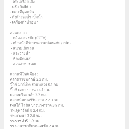
- โต๊ะเครื่องแป้ง
- ครัว Build-in
- เตา+ที่ดูดควัน
- ถังสำรองน้ำ+ปั๊มน้ำ
- เครื่องทำน้ำอุ่น 1
ส่วนกลาง :
- กล้องวงจรปิด (CCTV)
- เจ้าหน้าที่รักษาความปลอดภัย (รปภ)
- สนามเด็กเล่น
- สระว่ายน้ำ
- ห้องฟิตเนส
- สวนสาธารณะ
สถานที่ใกล้เคียง :
ตลาดราชพฤกษ์ 2.3 กม.
บิ๊กซี มาร์เก็ต สวนหลวง 3.1 กม.
บิ๊กซี เมกา บางนา 4.1 กม.
ตลาดศรีตะกล่ำ 3.7 กม.
ตลาดนัมเบอร์วัน ราม 2 2.0 กม.
เทสโก้ โลตัส บางนา-ตราด 3.9 กม.
รพ.จุฬารัตน์ 9 2.4 กม.
รพ.บางนา 3 2.6 กม.
รร.ราชดำริ 1.9 กม.
รร.นานาชาติแพนเอเชีย 2.4 กม.