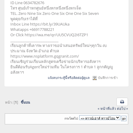
ID Line 0634782676
โทร ศูนย์เก้าหกศูนย์หนึ่งหกหนึ่งหนึ่งหกเจ็ด
TEL. Zero Nine Six Zero One Six One One Six Seven
พูดคุยกับเราได้ที่
Inbox Line https://bit.ly/39UAUka
Whatapps +66917788221
Or Click https://wa.me/qr/UU5CVUQ2I6TZP1
___________________________
เรียนลูกค้าที่เคารพ ทางเราขอนำเสนอทรัพย์ใหม่ๆทุกวัน งบ
ประมาณ จังหวัด อำเภอ ตำบล
https://www.nsplatform.gqgranit.com/
เรียนเชิญร่วมเรียนหลักสูตรเครือข่ายนักบริหารอสังหาฯ
ยินดีต้อนรับAgentใหม่ร่วมทีม ในโครงการ 1 ตำบล 1 ลูกกตัญญู
อสังหาฯ
แจ้งลบกระทู้นี้หรือติดต่อผู้ดูแล
บันทึกการเข้า
หน้า: [
1
]
ขึ้นบน
« หน้าที่แล้ว
ต่อไป »
กระโดดไป: