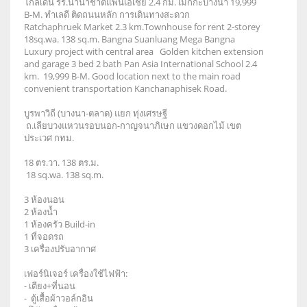
โกลเด้น รร.นานาชาติแพนเอเชีย 2.4 กม. เมกกะบางนา 19,999
B-M. ทำเลดี ติดถนนหลัก การเดินทางสะดวก
Ratchaphruek Market 2.3 km.Townhouse for rent 2-storey
18sq.wa. 138 sq.m. Bangna Suanluang Mega Bangna
Luxury project with central area Golden kitchen extension
and garage 3 bed 2 bath Pan Asia International School 2.4
km. 19,999 B-M. Good location next to the main road
convenient transportation Kanchanaphisek Road.
บูรพาวิถี (บางนา-ตลาด) แยก ทุ่งเศรษฐี
ถ.เลียบวงแหวนรอบนอก-กาญจนาภิเษก แขวงดอกไม้ เขต
ประเวศ กทม.
18 ตร.วา. 138 ตร.ม.
18 sq.wa. 138 sq.m.
3 ห้องนอน
2 ห้องน้ำ
1 ห้องครัว Build-in
1 ที่จอดรถ
3 เครื่องปรับอากาศ
เฟอร์นิเจอร์ เครื่องใช้ไฟฟ้า:
- เตียง+ที่นอน
- ตู้เสื้อผ้าวอล์กอิน