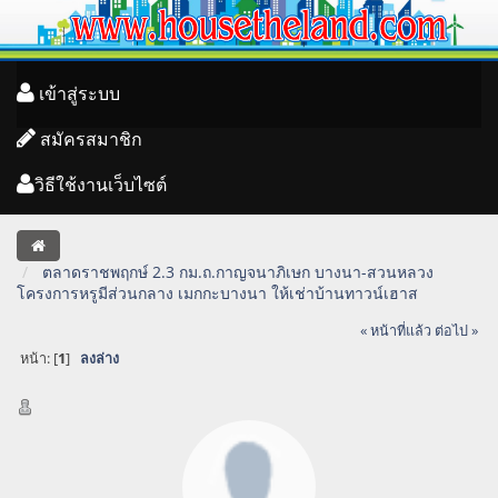
เข้าสู่ระบบ
สมัครสมาชิก
วิธีใช้งานเว็บไซต์
ตลาดราชพฤกษ์ 2.3 กม.ถ.กาญจนาภิเษก บางนา-สวนหลวง
โครงการหรูมีส่วนกลาง เมกกะบางนา ให้เช่าบ้านทาวน์เฮาส
« หน้าที่แล้ว
ต่อไป »
หน้า: [
1
]
ลงล่าง