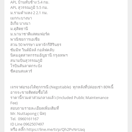
APL บ้านทับช้าง 5.4 กม.
APL สุวรรณภูมิ 5.5 กม.
ม.รามคำแหง 2 2.1 กม.
เมกกะบางนา
อิเกีย บางนา
ม.ดุสิตธานี
ม.นานาชาติแสตมฟอร์ด
พาณิชยการเอเชีย
สวน 50 พรรษา มหาจักรีสิรินธร
ซัมมิท วินด์มิลล์ กอล์ฟคลับ
นิคมอุตสาหกรรมอัญธานี กรุงเทพฯ
สนามบินสุวรรณภูมิ
โรบินสันลาดกระบัง
ซีคอนสแควร์
เจรจาต่อรองได้ทุกกรณี (Negotiable) ทุกหลังที่ปล่อยเช่า 80%นี้
อาจจะขายติดต่อซื้อได้
ราคานี้รวมค่าส่วนกลางแล้ว (Included Public Maintenance
Fee)
สอบถามรายละเอียดเพิ่มเติมที่
Mr. Nuttapong ( นัท)
Tel. 0960161167
ID Line 0962507497
หรือ คลิ๊ก https://line.me/ti/p/Qh2PvNrUaq