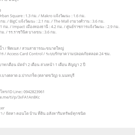
ยง
 Urban Square : 1.3 กม. / Makro แจ้งวัฒนะ : 1.6 กม.
 กม. / BigC แจ้งวัฒนะ : 2.1 กม. / The Mall งามวงศ์วาน : 3.6 กม.
.1 กม. / Impact เมืองทองธานี : 4.2 กม. / ศูนย์ราชการแจ้งวัฒนะ : 2.9 กม.
 กม. / รร.ราชวินิต บางเขน : 3.6 กม.
วก
ยน้ำ / ฟิตเนส / สวนสาธารณะขนาดใหญ่
การ / Access Card Control / ระบบรักษาความปลอดภัยตลอด 24 ชม.
าท/เดือน มัดจำ 2 เดือน ล่วงหน้า 1 เดือน สัญญา 2 ปี
น ต.บางตลาด อ.ปากเกร็ด (ตลาดขวัญ) จ.นนทบุรี
่น) โทร/ID Line:: 0942823961
line.me/ti/p/3xFA1An8Kc
ker
า / จัดหา คอนโด บ้าน ที่ดิน อสังหาริมทรัพย์ทุกชนิด