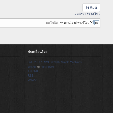
พิมพ์
« หน้าที่แล้ว
ต่อไป »
กระโดดไป:
ขับเคลื่อนโดย
SMF 2.0.17
|
SMF © 2016
,
Simple Machines
SMFAds
for
Free Forums
XHTML
RSS
WAP2