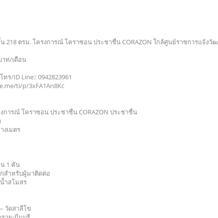
ชั้น 218 ตรม. โครงการณ์ โคราซอน ประชาชื่น CORAZON ใกล้ศูนย์ราชการแจ้งวั
บาท/เดือน
น) โทร/ID Line:: 0942823961
line.me/ti/p/3xFA1An8Kc
ครงการณ์ โคราซอน ประชาชื่น CORAZON ประชาชื่น
งวา
ารางเมตร
น 1 คัน
กสำหรับผู้มาติดต่อ
ายน้ำสโมสร
– วัดสาลีโข
ราย-มีนบุรี