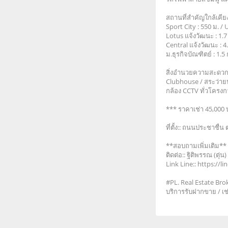
สถานที่สำคัญใกล้เคี
Sport City : 550 ม. /
Lotus แจ้งวัฒนะ : 1.7
Central แจ้งวัฒนะ : 4
ม.ธุรกิจบัณฑิตย์ : 1.5
สิ่งอำนวยความสะด
Clubhouse / สระว่า
กล้อง CCTV ทั่วโครง
*** ราคาเช่า 45,000 บ
ที่ตั้ง:: ถนนประชาชื่
**สอบถามเพิ่มเติม**
ติดต่อ:: ฐิติพรรณ (ตุ
Link Line:: https://
#PL. Real Estate Bro
บริการรับฝากขาย / เช่