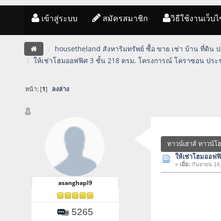
เข้าสู่ระบบ
สมัครสมาชิก
วิธีใช้งานเว็บไ
housetheland สังหาริมทรัพย์ ซื้อ ขาย เช่า บ้าน ที่ดิน
ให้เช่าโฮมออฟฟิศ 3 ชั้น 218 ตรม. โครงการณ์ โคราซอน ประ
หน้า: [
1
]
ลงล่าง
ทาวน์เฮาส์ ทาวน์โ
ให้เช่าโฮมออฟฟ
«
เมื่อ:
กันยายน 14,
asanghapl9
5265