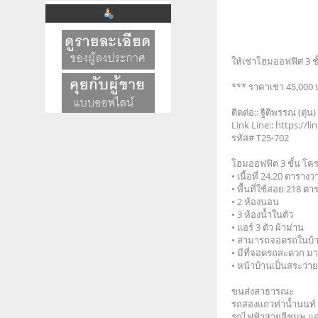
ให้เช่าโฮมออฟฟิศ 3 
*** ราคาเช่า 45,000 
ติดต่อ:: ฐิติพรรณ (ตุ่
Link Line:: https://
รหัส# T25-702
โฮมออฟฟิต 3 ชั้น โ
• เนื้อที่ 24.20 ตารา
• พื้นที่ใช้สอย 218 ต
• 2 ห้องนอน
• 3 ห้องน้ำในตัว
• แอร์ 3 ตัว ผ้าม่าน
• สามารถจอดรถในบ้า
• มีที่จอดรถสะดวก มา
• หน้าบ้านเป็นสระว่
ขนส่งสาธารณะ
รถสองแถวท่าน้ำนนท์ 
รถไฟฟ้าสายสีชมพู แค