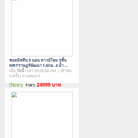
ซอยมิสทีน 5 นอน ทาวน์โฮม 3ชั้น
MRTราษฎร์พัฒนา 1.6กม. 4 น้ำ ...
เมื่อ
วันนี้
เวลา 09:26:36 AM | เข้าชม
0 ครั้ง| ถามตอบ 0
24999
บาท
[ให้เช่า]
ราคา:
สภาพสินค้า : มือสอง