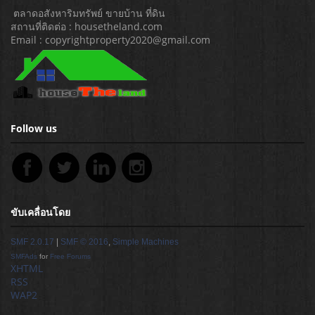
ตลาดอสังหาริมทรัพย์ ขายบ้าน ที่ดิน
สถานที่ติดต่อ : housetheland.com
Email : copyrightproperty2020@gmail.com
Follow us
ขับเคลื่อนโดย
SMF 2.0.17
|
SMF © 2016
,
Simple Machines
SMFAds
for
Free Forums
XHTML
RSS
WAP2