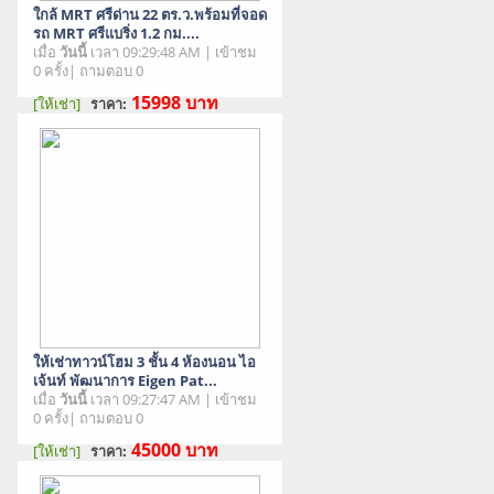
ใกล้ MRT ศรีด่าน 22 ตร.ว.พร้อมที่จอด
รถ MRT ศรีแบริ่ง 1.2 กม....
เมื่อ
วันนี้
เวลา 09:29:48 AM | เข้าชม
0 ครั้ง| ถามตอบ 0
15998
บาท
[ให้เช่า]
ราคา:
สภาพสินค้า : มือสอง
ให้เช่าทาวน์โฮม 3 ชั้น 4 ห้องนอน ไอ
เจ้นท์ พัฒนาการ Eigen Pat...
เมื่อ
วันนี้
เวลา 09:27:47 AM | เข้าชม
0 ครั้ง| ถามตอบ 0
45000
บาท
[ให้เช่า]
ราคา:
สภาพสินค้า : มือสอง