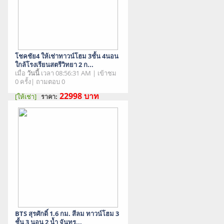
โชคชัย4 ให้เช่าทาวน์โฮม 3ชั้น 4นอน
ใกล้โรงเรียนสตรีวิทยา 2 ก...
เมื่อ
วันนี้
เวลา 08:56:31 AM | เข้าชม
0 ครั้ง| ถามตอบ 0
22998
บาท
[ให้เช่า]
ราคา:
สภาพสินค้า : มือสอง
BTS สุรศักดิ์ 1.6 กม. สีลม ทาวน์โฮม 3
ชั้น 3 นอน 2 น้ำ จันทร...