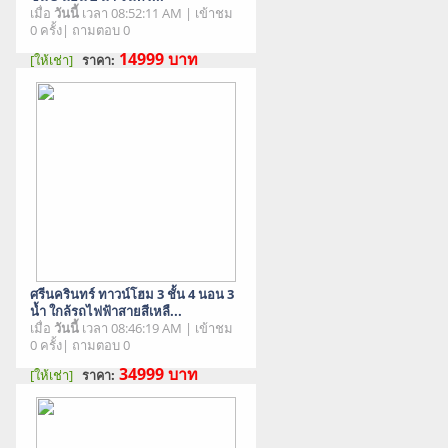
เมื่อ
วันนี้
เวลา 08:52:11 AM | เข้าชม
0 ครั้ง| ถามตอบ 0
14999
บาท
[ให้เช่า]
ราคา:
สภาพสินค้า : มือสอง
ศรีนครินทร์ ทาวน์โฮม 3 ชั้น 4 นอน 3
น้ำ ใกล้รถไฟฟ้าสายสีเหลื...
เมื่อ
วันนี้
เวลา 08:46:19 AM | เข้าชม
0 ครั้ง| ถามตอบ 0
34999
บาท
[ให้เช่า]
ราคา:
สภาพสินค้า : มือสอง