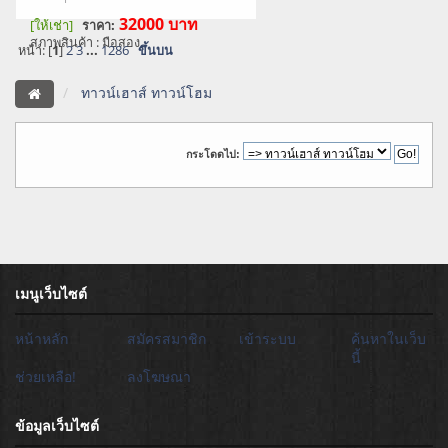
32000
บาท
[ให้เช่า]
ราคา:
สภาพสินค้า : มือสอง
หน้า: [
1
]
2
3
...
1286
ขึ้นบน
ทาวน์เฮาส์ ทาวน์โฮม
กระโดดไป:
เมนูเว็บไซต์
หน้าหลัก
สมัครสมาชิก
เข้าระบบ
ค้นหาในเว็บ
นี้
ช่วยเหลือ!
ลงโฆษณา
ข้อมูลเว็บไซต์