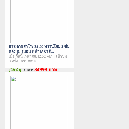
BTS ด่านสำโรง 25-40 ทาวน์โฮม 3 ชั้น
หลังมุม 4นอน 3 น้ำ MRTสี...
เมื่อ
วันนี้
เวลา 08:42:52 AM | เข้าชม
0 ครั้ง| ถามตอบ 0
34998
บาท
[ให้เช่า]
ราคา:
สภาพสินค้า : มือสอง