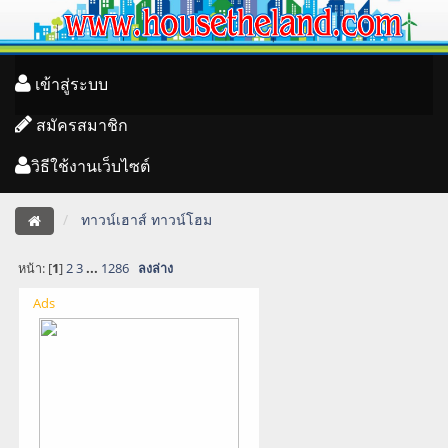
เข้าสู่ระบบ
สมัครสมาชิก
วิธีใช้งานเว็บไซต์
ทาวน์เฮาส์ ทาวน์โฮม
หน้า: [
1
]
2
3
...
1286
ลงล่าง
Ads