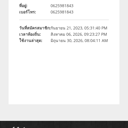
ที่อยู่:
0625981843
เบอร์โทร:
0625981843
วันที่สมัครสมาชิก:
กันยายน 21, 2023, 05:31:40 PM
เวลาท้องถิ่น:
สิงหาคม 06, 2026, 09:23:27 PM
ใช้งานล่าสุด:
มิถุนายน 30, 2026, 08:04:11 AM