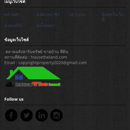
เมนูเว็บไซต์
หน้าหลัก
สมัครสมาชิก
เข้าระบบ
ค้นหาในเว็บ
นี้
ช่วยเหลือ!
ลงโฆษณา
ข้อมูลเว็บไซต์
ตลาดอสังหาริมทรัพย์ ขายบ้าน ที่ดิน
สถานที่ติดต่อ : housetheland.com
Email : copyrightproperty2020@gmail.com
Follow us