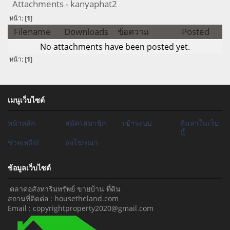
Attachments - kanyaphat2
หน้า: [
1
]
Filename
Downloads
ข้อความ
Posted
No attachments have been posted yet.
หน้า: [
1
]
เมนูเว็บไซต์
หน้าหลัก
สมัครสมาชิก
เข้าระบบ
ค้นหาในเว็บ
นี้
ช่วยเหลือ!
ลงโฆษณา
ข้อมูลเว็บไซต์
ตลาดอสังหาริมทรัพย์ ขายบ้าน ที่ดิน
สถานที่ติดต่อ : housetheland.com
Email : copyrightproperty2020@gmail.com