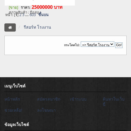
25000000
บาท
[ขาย]
ราคา:
สภาพสินค้า : มือสอง
หน้า: [
1
]
2
3
...
603
ขึ้นบน
รีสอร์ท โรงงาน
กระโดดไป:
เมนูเว็บไซต์
หน้าหลัก
สมัครสมาชิก
เข้าระบบ
ค้นหาในเว็บ
นี้
ช่วยเหลือ!
ลงโฆษณา
ข้อมูลเว็บไซต์