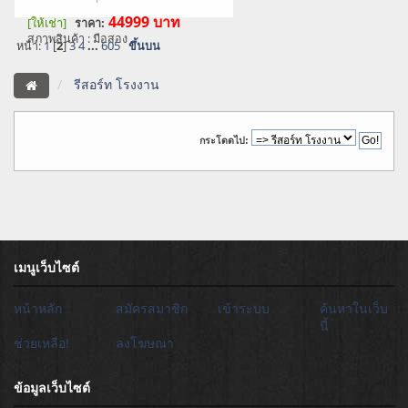
44999
บาท
[ให้เช่า]
ราคา:
สภาพสินค้า : มือสอง
หน้า:
1
[
2
]
3
4
...
605
ขึ้นบน
รีสอร์ท โรงงาน
กระโดดไป:
เมนูเว็บไซต์
หน้าหลัก
สมัครสมาชิก
เข้าระบบ
ค้นหาในเว็บ
นี้
ช่วยเหลือ!
ลงโฆษณา
ข้อมูลเว็บไซต์