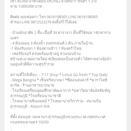
เช่า 45,000 บาท/เดือน ประกัน2 ล่วงหน้า1 ขั้นต่ำ 1-3 ปี
ขาย 7,000,000 บาท
ติดต่อ คุณช่อผกา โทร 0616198565 LINE 0616198565
สำรอง LINE 0812523279 ส่งลิ้งก์ไว้ได้เลย
- บ้านพักอาศัย 2 ชั้น เนื้อที่ 59 ตารางวา พิ้นที่ใช้สอย 140 ตาราง
เมตร
- 4 ห้องนอน 3 ห้องน้ำ จอดรถยนต์ 2 คัน ภายในบ้าน
-1 ห้องรับแขก 1 ห้องทานข้าว 1 ห้องครัวไทย
- เฟอร์นิเจอร์ ครบพร้อมเข้าอยู่ สวนรอบบ้าน
#บ้านสะอาดสภาพใหม่ #เงียบสงบเป็นส่วนตัว ได้ตรวจฮวงจุ้ยบ้า
นอยุ่แล้วดีมีความสุขร่ำรวย
สถานที่ใกล้เคียง : - 7-11 Shop * Lotus Go fresh * Top Daily
- Mega Bangna * เซ็นทรัลบางนา *ซีคอนสแควร์ *พาราไดซ์
พาร์ค - ร้านอาหารมากมาย
- โรงเรียนเตรียมอุดมศึกษาพัฒนาการ *มหาวิทยาลัยอัสสัมชัญ
สุวรรณภูมิ *โรงเรียนนานาชาติ
- โรงพยาบาลสินแพทย์ * โรงพยาบาลวิภาราม - สนามบิน
สุวรรณภูมิ - Airport link
ที่ตั้่ง อ่อนนุช-วงแหวนฯ-สุวรรณภูมิแขวงประเวศ เขตประเวศ
กรุงเทพมหานคร 10250