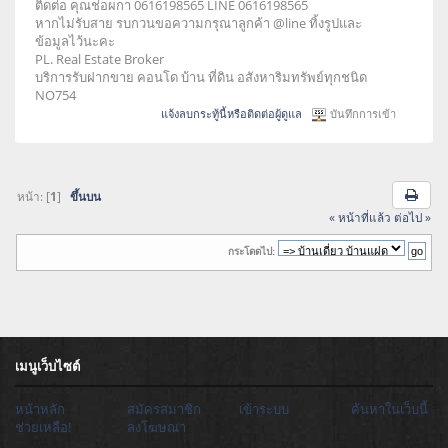
ติดต่อ คุณช่อผกา 0616198565 LINE 0616198565
หากไม่รับสาย รบกวนขอความกรุณาลูกค้า @line ทิ้งรูปและ
ข้อมูลไว้นะคะ
PL. Real Estate Broker
บริการรับฝากขาย คอนโด บ้าน ที่ดิน อสังหาริมทรัพย์ทุกชนิด
NO754
แจ้งลบกระทู้นี้หรือติดต่อผู้ดูแล
บันทึกการเข้า
หน้า: [
1
]
ขึ้นบน
« หน้าที่แล้ว
ต่อไป »
กระโดดไป:
เมนูเว็บไซต์
หน้าหลัก
สมัครสมาชิก
เข้าระบบ
ค้นหาในเว็บนี้
ช่วยเหลือ!
ลงโฆษณา