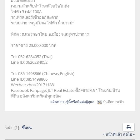
ผังเมืองสีเขียว
เหมาะสำหรับทำโรงกลึงหรือโกดัง
ไฟฟ้า 3 เฟส 100A
รถเทรลเลอร์เข้าออกสะดวก
ระบบสาธารณูปโภค ไฟฟ้า น้ำประปา
พิกัด : ต.แพรกษาใหม่ อ.เมือง จ.สมุทรปราการ
ราคาขาย 23,000,000 บาท
Tel: 062-6284052 (Thai)
Line ID: 0626284052
Tel: 085-1498866 (Chinese, English)
Line ID: 0851498866
Wechat: zhou20171188
Facebook Fanpage: JLT Real Estate ซื้อ/ขาย/เช่า โรงงาน บ้าน
ที่ดิน อสังหาริมทรัพย์ทุกชนิด
แจ้งลบกระทู้นี้หรือติดต่อผู้ดูแล
บันทึกการเข้า
หน้า: [
1
]
ขึ้นบน
« หน้าที่แล้ว
ต่อไป »