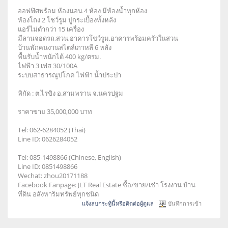
ออฟฟิศพร้อม ห้องนอน 4 ห้อง มีห้องน้ำทุกห้อง
ห้องโถง 2 โชว์รูม ปูกระเบื้องทั้งหลัง
แอร์ไม่ต่ำกว่า 15 เครื่อง
มีลานจอดรถ,สวน,อาคารโชว์รูม,อาคารพร้อมครัวในสวน
บ้านพักคนงานสไตล์เกาหลี 6 หลัง
พื้นรับน้ำหนักได้ 400 kg/ตรม.
ไฟฟ้า 3 เฟส 30/100A
ระบบสาธารณูปโภค ไฟฟ้า น้ำประปา
พิกัด : ต.ไร่ขิง อ.สามพราน จ.นครปฐม
ราคาขาย 35,000,000 บาท
Tel: 062-6284052 (Thai)
Line ID: 0626284052
Tel: 085-1498866 (Chinese, English)
Line ID: 0851498866
Wechat: zhou20171188
Facebook Fanpage: JLT Real Estate ซื้อ/ขาย/เช่า โรงงาน บ้าน
ที่ดิน อสังหาริมทรัพย์ทุกชนิด
แจ้งลบกระทู้นี้หรือติดต่อผู้ดูแล
บันทึกการเข้า