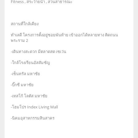
Fitness , สระว่ายน้ำ , สวนสาธารณะ
สถานที่ใกล้เคียง
ทำเลดี โครงการตั้งอยู่ซอยพันท้าย เข้าออกได้หลายทาง ติดถนน
พระราม 2
-เดินทางสะดวก มีตลาดสด เซเว่น
-ใกล้โรงเรียนอัสสัมชัญ
-เซ็นทรัล มหาชัย
-บิ๊กซี มหาชัย
-เทสโก้ โลตัส มหาชัย
-โฮมโปร Index Living Mall
-นิคมอุสาหกรรมสินสาคร