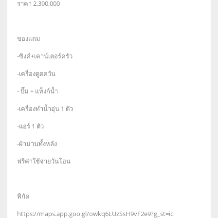
ราคา 2,390,000
ของแถม
-ซิงค์+เคาน์เตอร์ครัว
-เครื่องดูดควัน
- ปั๊ม + แท็งก์น้ำ
-เครื่องทำน้ำอุ่น 1 ตัว
-แอร์ 1 ตัว
-ผ้าม่านทั้งหลัง
ฟรีค่าใช้จ่ายวันโอน
พิกัด
https://maps.app.goo.gl/owkq6LUzSsH9vF2e9?g_st=ic