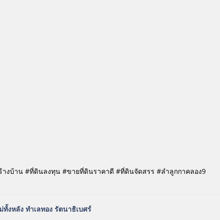
สร้างบ้าน #ที่ดินลงทุน #ขายที่ดินราคาดี #ที่ดินจัดสรร #ลำลูกกาคลอง9
ม่ทั้งหลัง ทำเลทอง รัตนาธิเบศร์