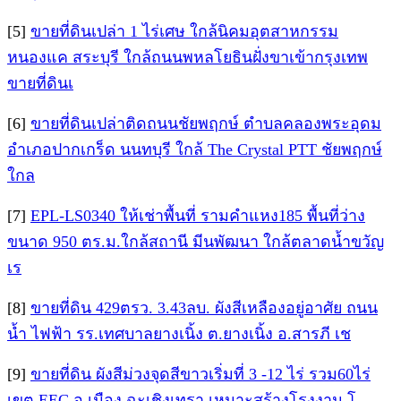
[5]
ขายที่ดินเปล่า 1 ไร่เศษ ใกล้นิคมอุตสาหกรรม
หนองแค สระบุรี ใกล้ถนนพหลโยธินฝั่งขาเข้ากรุงเทพ
ขายที่ดินเ
[6]
ขายที่ดินเปล่าติดถนนชัยพฤกษ์ ตำบลคลองพระอุดม
อำเภอปากเกร็ด นนทบุรี ใกล้ The Crystal PTT ชัยพฤกษ์
ใกล
[7]
EPL-LS0340 ให้เช่าพื้นที่ รามคำแหง185 พื้นที่ว่าง
ขนาด 950 ตร.ม.ใกล้สถานี มีนพัฒนา ใกล้ตลาดน้ำขวัญ
เร
[8]
ขายที่ดิน 429ตรว. 3.43ลบ. ผังสีเหลืองอยู่อาศัย ถนน
น้ำ ไฟฟ้า รร.เทศบาลยางเนิ้ง ต.ยางเนิ้ง อ.สารภี เช
[9]
ขายที่ดิน ผังสีม่วงจุดสีขาวเริ่มที่ 3 -12 ไร่ รวม60ไร่
เขต EEC อ.เมือง ฉะเชิงเทรา เหมาะสร้างโรงงาน โ