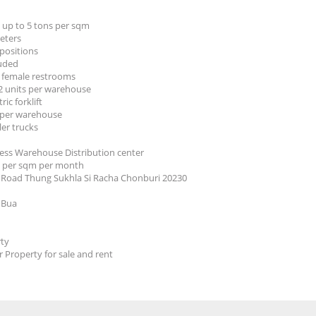
y up to 5 tons per sqm
meters
 positions
luded
 female restrooms
 2 units per warehouse
ric forklift
s per warehouse
ler trucks
ess Warehouse Distribution center
B per sqm per month
 Road Thung Sukhla Si Racha Chonburi 20230
 Bua
ty
r Property for sale and rent