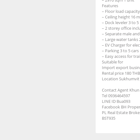
Features
– Floor load capacit
– Ceiling height 16 
– Dock leveler 3 to 5
– 2 storey office inc
– Separate male and
– Large water tanks
– EV Charger for elect
– Parking 3 to 5 car
– Easy access for trai
Suitable for
Import export busin
Rental price 180 TH
Location Sukhumvit
Contact Agent Khun
Tel 0936464597
LINE ID Bua093
Facebook BH Proper
PL Real Estate Broke
BST935