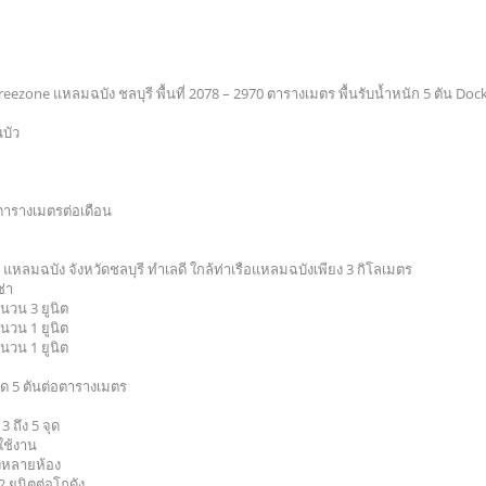
reezone แหลมฉบัง ชลบุรี พื้นที่ 2078 – 2970 ตารางเมตร พื้นรับน้ำหนัก 5 ตัน Dock 
ณบัว
ตารางเมตรต่อเดือน
 แหลมฉบัง จังหวัดชลบุรี ทำเลดี ใกล้ท่าเรือแหลมฉบังเพียง 3 กิโลเมตร
ช่า
นวน 3 ยูนิต
นวน 1 ยูนิต
นวน 1 ยูนิต
งสุด 5 ตันต่อตารางเมตร
3 ถึง 5 จุด
ใช้งาน
งหลายห้อง
 ยูนิตต่อโกดัง