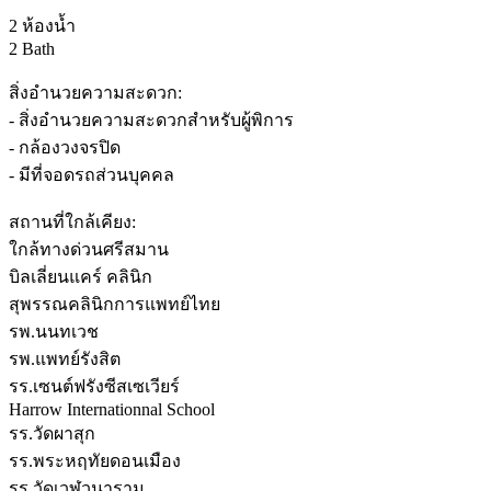
2 ห้องน้ำ
2 Bath
สิ่งอำนวยความสะดวก:
- สิ่งอำนวยความสะดวกสำหรับผู้พิการ
- กล้องวงจรปิด
- มีที่จอดรถส่วนบุคคล
สถานที่ใกล้เคียง:
ใกล้ทางด่วนศรีสมาน
บิลเลี่ยนแคร์ คลินิก
สุพรรณคลินิกการแพทย์ไทย
รพ.นนทเวช
รพ.แพทย์รังสิต
รร.เซนต์ฟรังซีสเซเวียร์
Harrow Internationnal School
รร.วัดผาสุก
รร.พระหฤทัยดอนเมือง
รร.วัดเวฬุวนาราม