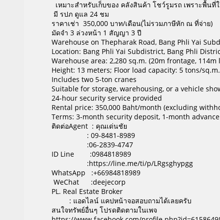
เหมาะสำหรับเก็บของ คลังสินค้า โชว์รูมรถ เพราะพื้นที่
มี รปภ ดูแล 24 ชม
ราคาเช่า 350,000 บาท/เดือน(ไม่รวมภาษีหัก ณ ที่จ่าย)
มัดจำ 3 ล่วงหน้า 1 สัญญา 3 ปี
Warehouse on Thepharak Road, Bang Phli Yai Subdi
Location: Bang Phli Yai Subdistrict, Bang Phli Dist
Warehouse area: 2,280 sq.m. (20m frontage, 114m 
Height: 13 meters; Floor load capacity: 5 tons/sq.m.
Includes two 5-ton cranes
Suitable for storage, warehousing, or a vehicle s
24-hour security service provided
Rental price: 350,000 Baht/month (excluding withho
Terms: 3-month security deposit, 1-month advance
ติดต่อAgent : คุณเด่นชัย
: 09-8481-8989
:06-2839-4747
ID Line :0984818989
:https://line.me/ti/p/LRgsghypgg
WhatsApp :+66984818989
WeChat :deejecorp
PL. Real Estate Broker
: แอดไลน์ แคปหน้าจอสอบถามได้เลยครับ
สนใจทรัพย์อื่นๆ โปรดติดตามในเพจ
https://www.facebook.com/profile.php?id=615864