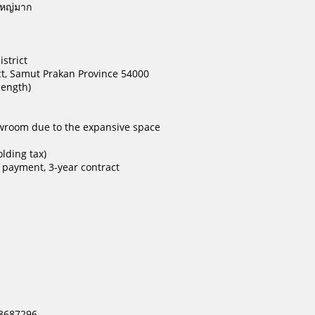
ใหญ่มาก
strict
rict, Samut Prakan Province 54000
length)
howroom due to the expansive space
lding tax)
 payment, 3-year contract
98687296