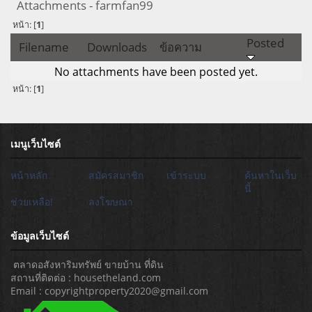
Attachments - farmfan99
หน้า: [
1
]
Posted
Filename
Downloads
ข้อความ
No attachments have been posted yet.
หน้า: [
1
]
เมนูเว็บไซต์
หน้าหลัก
สมัครสมาชิก
เข้าระบบ
ค้นหาในเว็บ
นี้
ช่วยเหลือ!
ลงโฆษณา
ข้อมูลเว็บไซต์
ตลาดอสังหาริมทรัพย์ ขายบ้าน ที่ดิน
สถานที่ติดต่อ : housetheland.com
Email : copyrightproperty2020@gmail.com