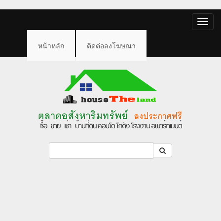
Toggle
naviga
หน้าหลัก
ติดต่อลงโฆษณา