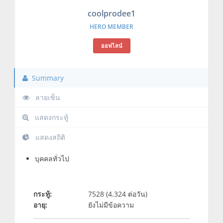
coolprodee1
HERO MEMBER
ออฟไลน์
Summary
ลายเซ็น
แสดงกระทู้
แสดงสถิติ
บุคคลทั่วไป
กระทู้:
7528 (4.324 ต่อวัน)
อายุ:
ยังไม่มีข้อความ